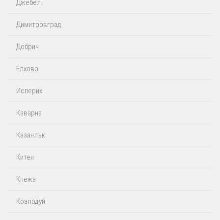
Джебел
Димитровград
Добрич
Елхово
Исперих
Каварна
Казанлък
Китен
Кнежа
Козлодуй