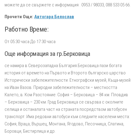
можете да се свържете с информация : 0953 / 98033, 088 533 05 66.
Прочети Още:
Автогара Белослав
Работно Време:
От 05:30 часа До 17:30 часа
Още информация за гр.Берковица
се намира в Северозападна България.Берковица пази богата
история от времето на Първото и Второто българско царство
Исторически забележителности: Етнографски музей, Къща-музей
на Иван Вазов. Природни забележителности – местността
Калето, в. Ком Разстояние: София – Берковица – 84 км. Пловдив
– Берковица – 230 км. Град Берковица се свързва с околните
селища и останалата част на страната посредством автобусен
транспорт. Има редовни автобуси към следните населени места:
София, Враца, Вършец, Монтана, Ягодово, Песочница, Слатина,
Боровци, Бистирлица и др.