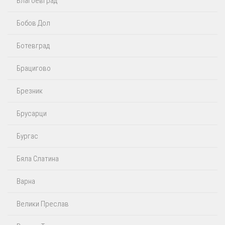
Благоевград
Бобов Дол
Ботевград
Брацигово
Брезник
Брусарци
Бургас
Бяла Слатина
Варна
Велики Преслав