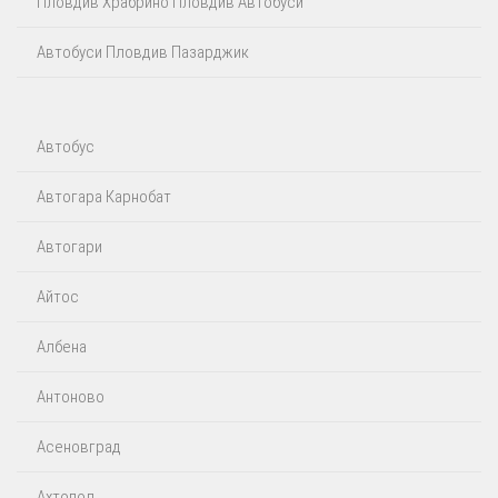
Пловдив Храбрино Пловдив Автобуси
Автобуси Пловдив Пазарджик
Автобус
Автогара Карнобат
Автогари
Айтос‎
Албена
Антоново
Асеновград
Ахтопол