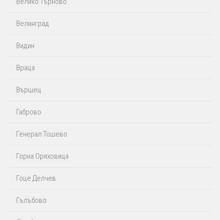
Велико Търново
Велинград
Видин
Враца
Вършец
Габрово
Генерал Тошево
Горна Оряховица
Гоце Делчев
Гълъбово