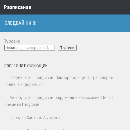
Разписание
Към съдържанието
СЛЕДВАЙ НИ В:
Търсене
Търсене
ПОСЛЕДНИ ПУБЛИКАЦИИ
Пътуване от Пловдив до Пампорово – цена, транспорт и
полезна информация
Автобуси от Пловдив до Кърджали – Разписание, Цени и
Време на Пътуване
Пловдив Хасково Автобуси