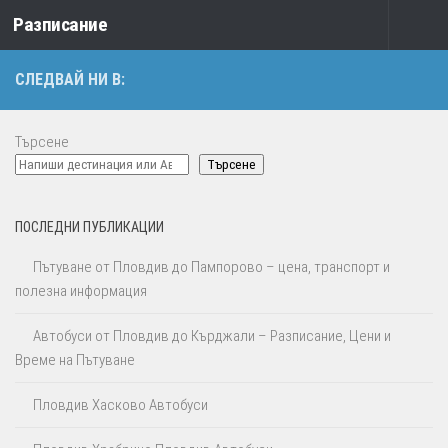
Разписание
Към съдържанието
СЛЕДВАЙ НИ В:
Търсене
Търсене
ПОСЛЕДНИ ПУБЛИКАЦИИ
Пътуване от Пловдив до Пампорово – цена, транспорт и
полезна информация
Автобуси от Пловдив до Кърджали – Разписание, Цени и
Време на Пътуване
Пловдив Хасково Автобуси