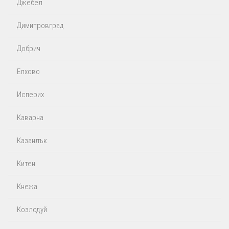
Джебел
Димитровград
Добрич
Елхово
Исперих
Каварна
Казанлък
Китен
Кнежа
Козлодуй