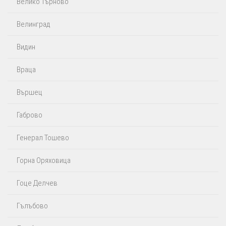
Велико Търново
Велинград
Видин
Враца
Вършец
Габрово
Генерал Тошево
Горна Оряховица
Гоце Делчев
Гълъбово