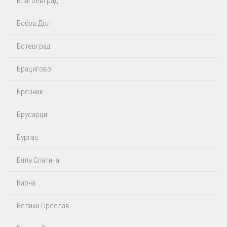
Благоевград
Бобов Дол
Ботевград
Брацигово
Брезник
Брусарци
Бургас
Бяла Слатина
Варна
Велики Преслав