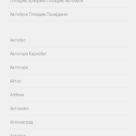
Пловдив Храбрино Пловдив Автобуси
Автобуси Пловдив Пазарджик
Автобус
Автогара Карнобат
Автогари
Айтос‎
Албена
Антоново
Асеновград
Ахтопол