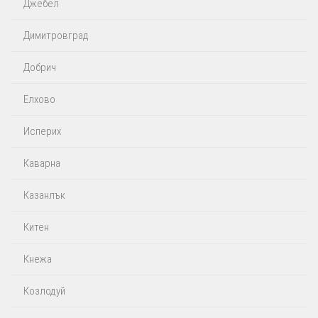
Джебел
Димитровград
Добрич
Елхово
Исперих
Каварна
Казанлък
Китен
Кнежа
Козлодуй