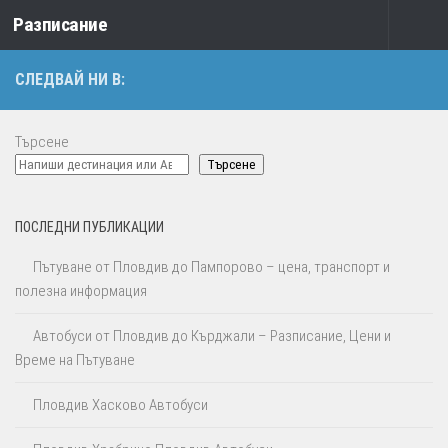
Разписание
Към съдържанието
СЛЕДВАЙ НИ В:
Търсене
Търсене
ПОСЛЕДНИ ПУБЛИКАЦИИ
Пътуване от Пловдив до Пампорово – цена, транспорт и
полезна информация
Автобуси от Пловдив до Кърджали – Разписание, Цени и
Време на Пътуване
Пловдив Хасково Автобуси