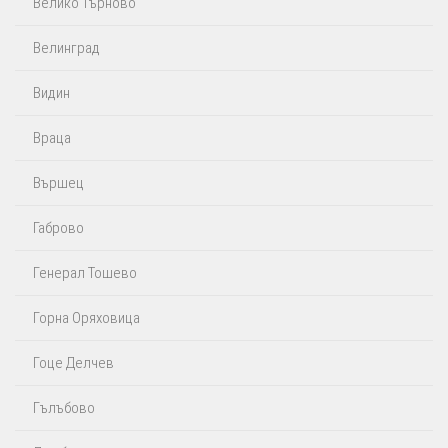
Велико Търново
Велинград
Видин
Враца
Вършец
Габрово
Генерал Тошево
Горна Оряховица
Гоце Делчев
Гълъбово