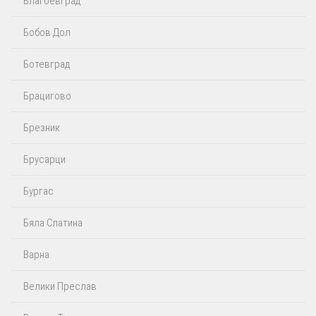
Благоевград
Бобов Дол
Ботевград
Брацигово
Брезник
Брусарци
Бургас
Бяла Слатина
Варна
Велики Преслав