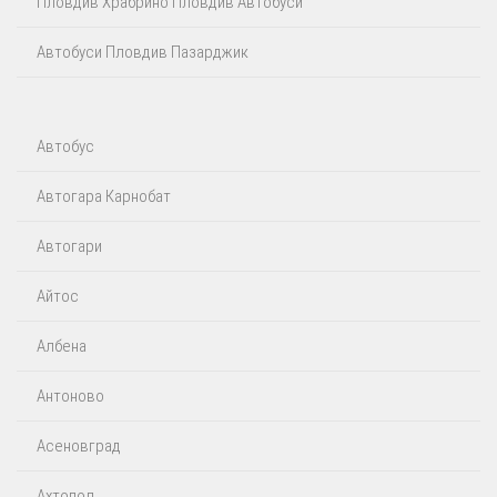
Пловдив Храбрино Пловдив Автобуси
Автобуси Пловдив Пазарджик
Автобус
Автогара Карнобат
Автогари
Айтос‎
Албена
Антоново
Асеновград
Ахтопол