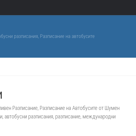
обусни разписания, Разписание на автобусите
и
ивен Разписание, Разписание на Автобусите от Шумен
си, автобусни разписания, разписание, международни