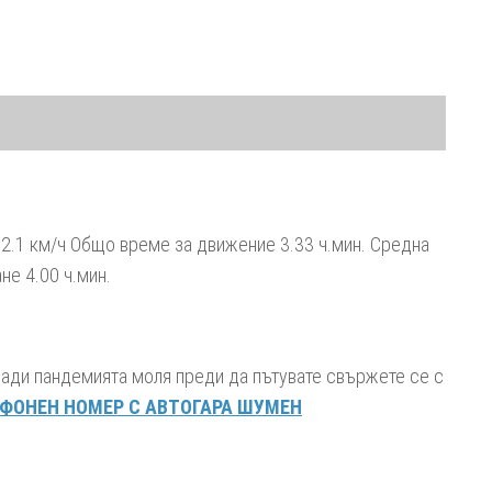
15:30
15:47
2.1 км/ч Общо време за движение 3.33 ч.мин. Средна
16:03
е 4.00 ч.мин.
16:13
16:28
ади пандемията моля преди да пътувате свържете се с
16:35
ЕФОНЕН НОМЕР С АВТОГАРА ШУМЕН
16:58
17:20