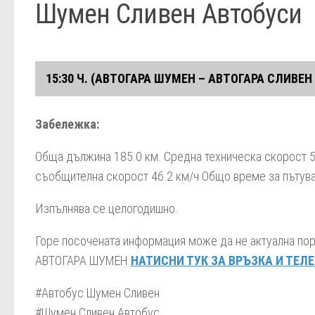
Шумен Сливен Автобуси
15:30 Ч. (АВТОГАРА ШУМЕН – АВТОГАРА СЛИВЕН
Автогара Шумен
Забележка:
р. Градище
Обща дължина 185.0 км. Средна техническа скорост 5
Пробуда
съобщителна скорост 46.2 км/ч Общо време за пътуван
Автогара Търговище
Изпълнява се целогодишно.
Пролаз
Горе посочената информация може да не актуална пор
Презвитер Козма
АВТОГАРА ШУМЕН
НАТИСНИ ТУК ЗА ВРЪЗКА И ТЕЛ
Автогара Омуртаг
#Автобус Шумен Сливен
Зелена морава
#Шумен Сливен Автобус