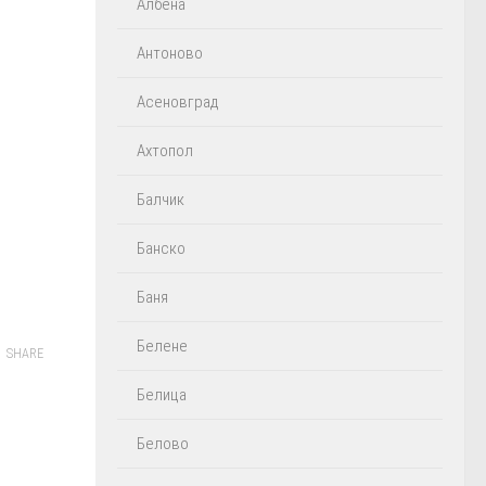
Албена
Антоново
Асеновград
Ахтопол
Балчик
Банско
Баня
Белене
SHARE
Белица
Белово