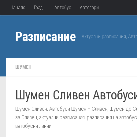
Начало
Град
Автобус
Автогари
Към съдържанието
Разписание
Актуални разписания, Авт
ШУМЕН
Шумен Сливен Автобус
Шумен Сливен, Автобуси Шумен – Сливен, Шумен до Сл
за Сливен, актуални разписания, разписания на автобу
автобусни линии.