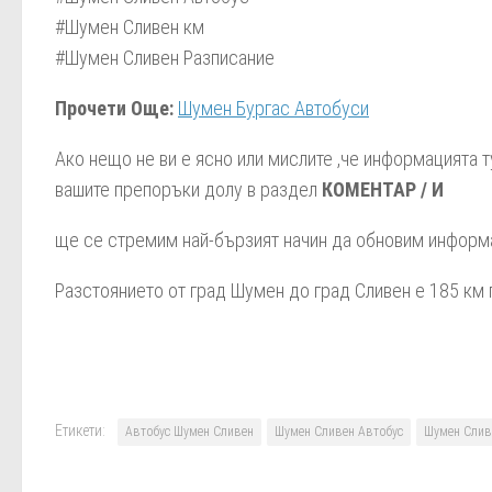
#Шумен Сливен км
Тича
#Шумен Сливен Разписание
Автогара Котел
Прочети Още:
Шумен Бургас Автобуси
Градец
Ако нещо не ви е ясно или мислите ,че информацията т
Мокрен
вашите препоръки долу в раздел
КОМЕНТАР / И
Пъдарево
ще се стремим най-бързият начин да обновим информац
Мараш
Г. Александрово
Разстоянието от град Шумен до град Сливен е 185 км 
Трапоклово
Калояново
Автогара Сливен
Етикети:
Автобус Шумен Сливен
Шумен Сливен Автобус
Шумен Слив