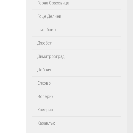
Горна Оряховица
Гоце Делчев
Гълъбово
Джебел
Димитровград
Добрич
Елхово
Исперих
Каварна
Казанлък