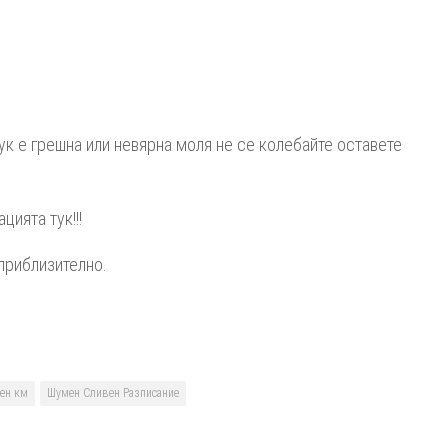
17:40
17:58
18:16
ук е грешна или невярна моля не се колебайте оставете
18:35
18:42
ията тук!!!
18:54
19:00
приблизително.
19:05
19:13
19:31
ен км
Шумен Сливен Разписание