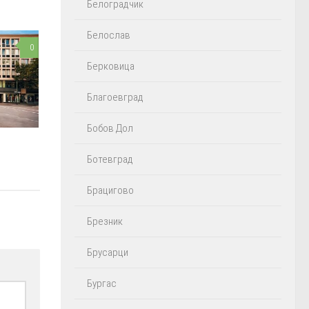
Белоградчик
Белослав
0
Берковица
Благоевград
Бобов Дол
Ботевград
Брацигово
Брезник
Брусарци
Бургас