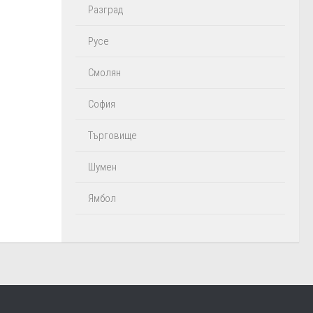
Разград
Русе
Смолян
София
Търговище
Шумен
Ямбол