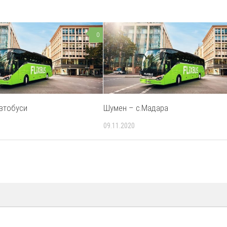
0
втобуси
Шумен – с.Мадара
09.11.2020