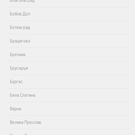
Благоевград
Бобов Дол
Ботевград
Брацигово
Брезник
Брусарци
Бургас
Бяла Слатина
Варна
Велики Преслав