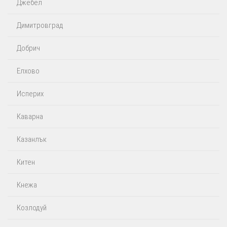
Джебел
Димитровград
Добрич
Елхово
Исперих
Каварна
Казанлък
Китен
Кнежа
Козлодуй