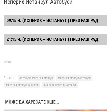
Исперих Истанбул Автобуси
09:15 Ч. (ИСПЕРИХ – ИСТАНБУЛ) ПРЕЗ РАЗГРАД
Исперих
09:15
21:15 Ч. (ИСПЕРИХ – ИСТАНБУЛ) ПРЕЗ РАЗГРАД
Автогара
18:45
Истанбул
Исперих
21:15
Есенлер
Автогара
06:45
SHARE
Истанбул
Есенлер
Етикети:
автобуси исперих истанбул
исперих истанбул автобуси
исперих истанбул нишикли
нишикли исперих истанбул
МОЖЕ ДА ХАРЕСАТЕ ОЩЕ...