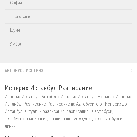
София
Търговище
Шумен
Ямбол
АВТОБУС
/
ИСПЕРИХ
0
Исперих Истанбул Разписание
Исперих Истанбул, Автобуси Исперих Истанбул, Нишикли Исперих
Истанбул Разписание, Разписание на Автобусите от Исперих до
Истанбул, актуални разписания, разписания на автобуси,
автобусни разписания, разписание, междуградски автобусни
линии.