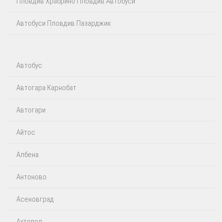
Пловдив Храбрино Пловдив Автобуси
Автобуси Пловдив Пазарджик
Автобус
Автогара Карнобат
Автогари
Айтос‎
Албена
Антоново
Асеновград
Ахтопол