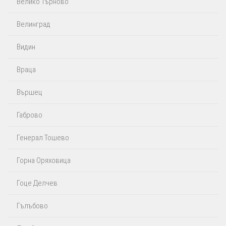
Велико Търново
Велинград
Видин
Враца
Вършец
Габрово
Генерал Тошево
Горна Оряховица
Гоце Делчев
Гълъбово