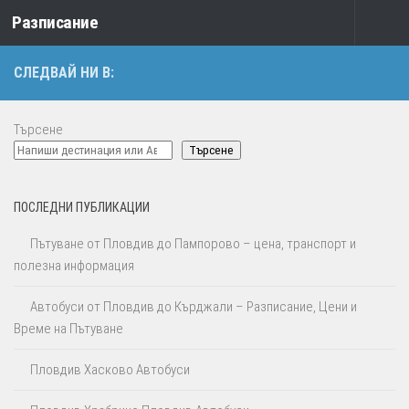
Разписание
Към съдържанието
СЛЕДВАЙ НИ В:
Търсене
Търсене
ПОСЛЕДНИ ПУБЛИКАЦИИ
Пътуване от Пловдив до Пампорово – цена, транспорт и
полезна информация
Автобуси от Пловдив до Кърджали – Разписание, Цени и
Време на Пътуване
Пловдив Хасково Автобуси