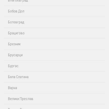
Благоевград
Бобов Дол
Ботевград
Брацигово
Брезник
Брусарци
Бургас
Бяла Слатина
Варна
Велики Преслав