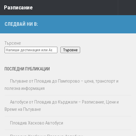
Разписание
Към съдържанието
СЛЕДВАЙ НИ В:
Търсене
Търсене
ПОСЛЕДНИ ПУБЛИКАЦИИ
Пътуване от Пловдив до Пампорово – цена, транспорт и
полезна информация
Автобуси от Пловдив до Кърджали – Разписание, Цени и
Време на Пътуване
Пловдив Хасково Автобуси