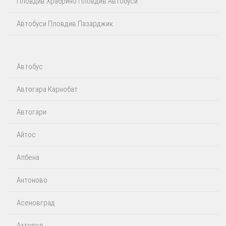
Пловдив Храбрино Пловдив Автобуси
Автобуси Пловдив Пазарджик
Автобус
Автогара Карнобат
Автогари
Айтос‎
Албена
Антоново
Асеновград
Ахтопол