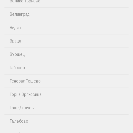
Велико Търново
Велинград
Видин
Враца
Вършец
Габрово
Генерал Тошево
Горна Оряховица
Гоце Делчев
Гълъбово