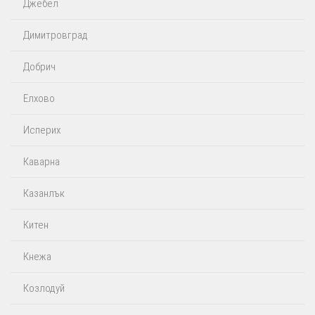
Джебел
Димитровград
Добрич
Елхово
Исперих
Каварна
Казанлък
Китен
Кнежа
Козлодуй