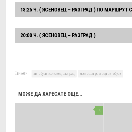
18:25 Ч. ( ЯСЕНОВЕЦ – РАЗГРАД ) ПО МАРШРУТ
Автогара Разград
с. Ясеновец
20:00 Ч. ( ЯСЕНОВЕЦ – РАЗГРАД )
Автогара Разград
с. Ясеновец
Автогара Разград
Етикети:
автобуси ясеновец разград
ясеновец разград автобуси
МОЖЕ ДА ХАРЕСАТЕ ОЩЕ...
0