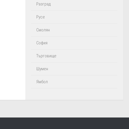
Разград
Русе
Смолян
София
Търговище
Шумен
Ямбол