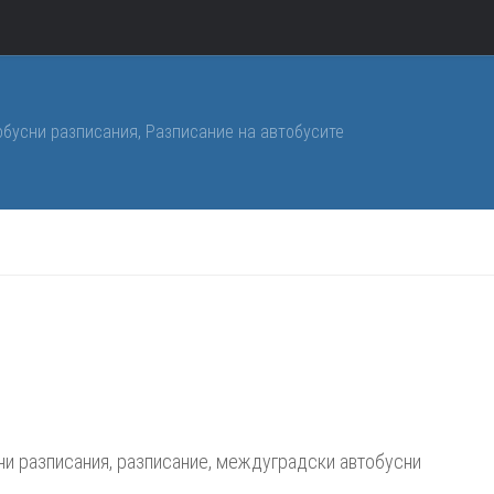
обусни разписания, Разписание на автобусите
ц до Автогара Разград
сни разписания, разписание, междуградски автобусни