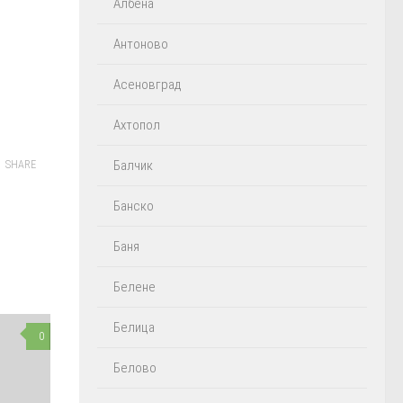
Албена
Антоново
Асеновград
Ахтопол
Балчик
SHARE
Банско
Баня
Белене
Белица
0
Белово