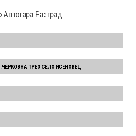
 Автогара Разград
06:25
 С.ЧЕРКОВНА ПРЕЗ СЕЛО ЯСЕНОВЕЦ
06:40
08:10
08:25
12:00
12:15
14:30