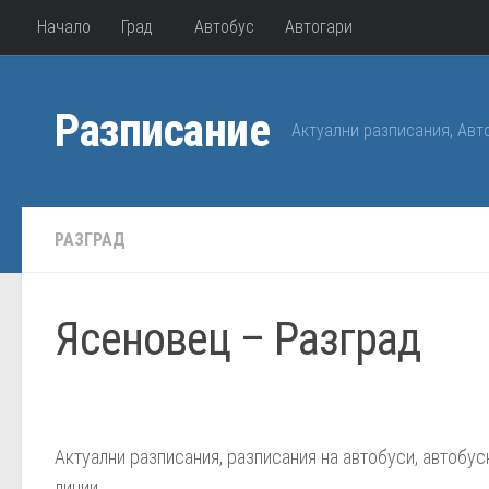
Начало
Град
Автобус
Автогари
Към съдържанието
Разписание
Актуални разписания, Авт
РАЗГРАД
Ясеновец – Разград
Автобуси от село Ясенове
Aктуални разписания, разписания на автобуси, автобу
линии.