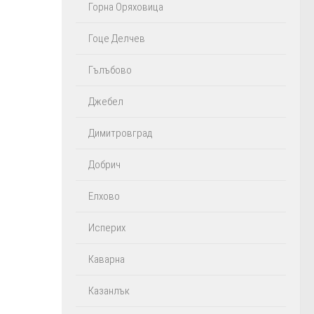
Горна Оряховица
Гоце Делчев
Гълъбово
Джебел
Димитровград
Добрич
Елхово
Исперих
Каварна
Казанлък