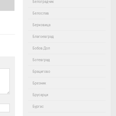
Белоградчик
Белослав
Берковица
Благоевград
Бобов Дол
Ботевград
Брацигово
Брезник
Брусарци
Бургас