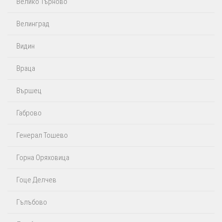
Велико Търново
Велинград
Видин
Враца
Вършец
Габрово
Генерал Тошево
Горна Оряховица
Гоце Делчев
Гълъбово