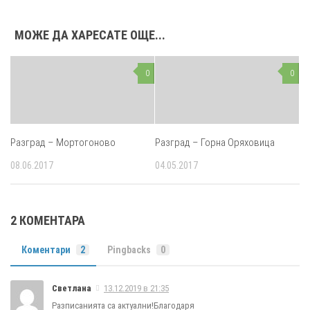
р. Езерче
20:43 – 20:44
ДЗС
19:58 – 19:59
Цар Колоян
20:55 – 20:56
Русе – Автогара
20:19
МОЖЕ ДА ХАРЕСАТЕ ОЩЕ...
Юг
р. Писанец
21:10 – 21:11
р. Бъзън
21:20 – 21:21
0
0
Русе – Автогара
21:33
Юг
Разград – Мортогоново
Разград – Горна Оряховица
08.06.2017
04.05.2017
2 КОМЕНТАРА
Коментари
2
Pingbacks
0
Светлана
13.12.2019 в 21:35
Разписанията са актуални!Благодаря