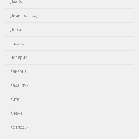
Джебел
Димитровград
Добрич
Елхово
Исперих
Каварна
Казанлък
Китен
Кнежа
Козлодуй