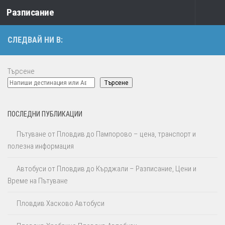
Разписание
Към съдържанието
СЛЕДВАЙ НИ В:
Търсене
Търсене
ПОСЛЕДНИ ПУБЛИКАЦИИ
Пътуване от Пловдив до Пампорово – цена, транспорт и
полезна информация
Автобуси от Пловдив до Кърджали – Разписание, Цени и
Време на Пътуване
Пловдив Хасково Автобуси