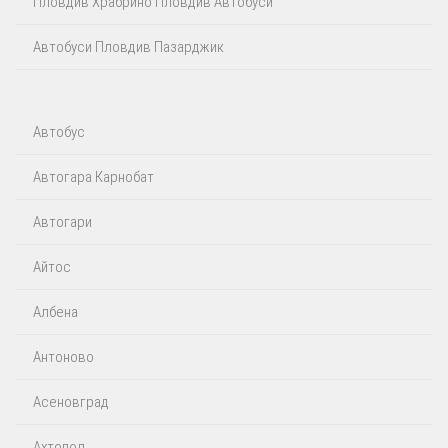
Пловдив Храбрино Пловдив Автобуси
Автобуси Пловдив Пазарджик
Автобус
Автогара Карнобат
Автогари
Айтос‎
Албена
Антоново
Асеновград
Ахтопол