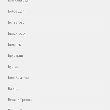
Благоевград
Бобов Дол
Ботевград
Брацигово
Брезник
Брусарци
Бургас
Бяла Слатина
Варна
Велики Преслав