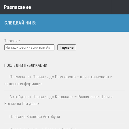
Разписание
Към съдържанието
СЛЕДВАЙ НИ В:
Търсене
Търсене
ПОСЛЕДНИ ПУБЛИКАЦИИ
Пътуване от Пловдив до Пампорово – цена, транспорт и
полезна информация
Автобуси от Пловдив до Кърджали – Разписание, Цени и
Време на Пътуване
Пловдив Хасково Автобуси