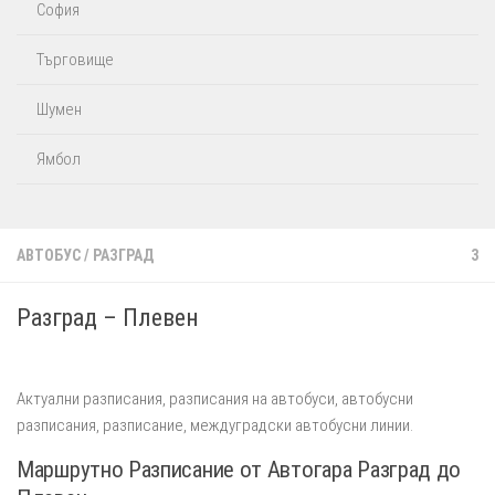
София
Търговище
Шумен
Ямбол
АВТОБУС
/
РАЗГРАД
3
Разград – Плевен
Автобуси от автогара Разград до Плевен
Aктуални разписания, разписания на автобуси, автобусни
разписания, разписание, междуградски автобусни линии.
Маршрутно Разписание от Автогара Разград до