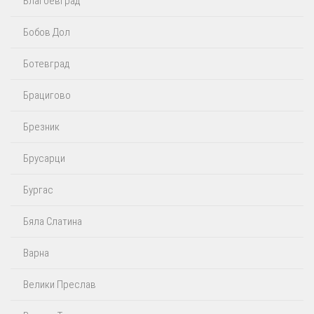
Благоевград
Бобов Дол
Ботевград
Брацигово
Брезник
Брусарци
Бургас
Бяла Слатина
Варна
Велики Преслав