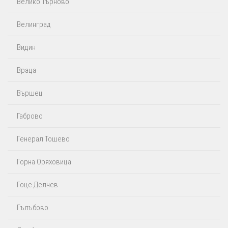
Велико Търново
Велинград
Видин
Враца
Вършец
Габрово
Генерал Тошево
Горна Оряховица
Гоце Делчев
Гълъбово