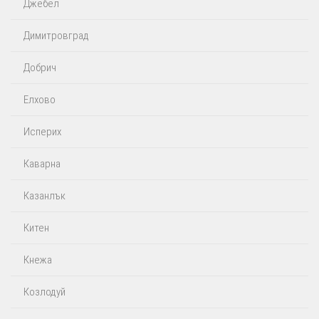
Джебел
Димитровград
Добрич
Елхово
Исперих
Каварна
Казанлък
Китен
Кнежа
Козлодуй