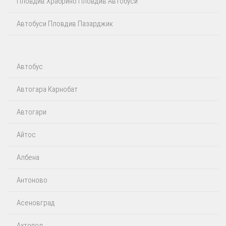
Пловдив Храбрино Пловдив Автобуси
Автобуси Пловдив Пазарджик
Автобус
Автогара Карнобат
Автогари
Айтос‎
Албена
Антоново
Асеновград
Ахтопол