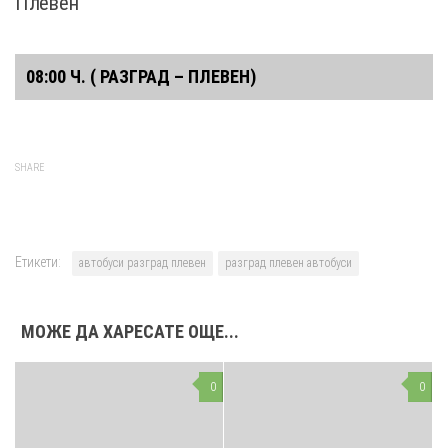
Плевен
08:00 Ч. ( РАЗГРАД – ПЛЕВЕН)
Автогара
08:00
Разград
SHARE
с. Благоево
09:10 – 09:11
с. Ломци
09:20 – 09:21
Попово
09:35 – 10:36
Етикети:
автобуси разград плевен
разград плевен автобуси
Бяла
10:15 – 10:20
Плевен
11:00
МОЖЕ ДА ХАРЕСАТЕ ОЩЕ...
0
0