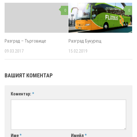
Исперих
0
0
Събота
18:00
Неделя
18:00
Разград – Търговище
Разград Букурещ
09.03.2017
15.02.2019
ВАШИЯТ КОМЕНТАР
Коментар:
*
Име
*
Имейл
*