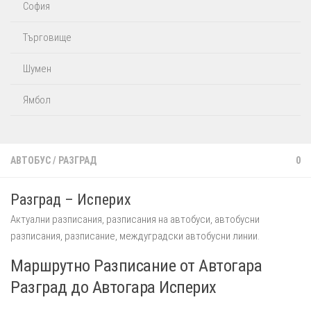
София
Търговище
Шумен
Ямбол
АВТОБУС
/
РАЗГРАД
0
Разград – Исперих
Aктуални разписания, разписания на автобуси, автобусни
разписания, разписание, междуградски автобусни линии.
Маршрутно Разписание от Автогара
Разград до Автогара Исперих