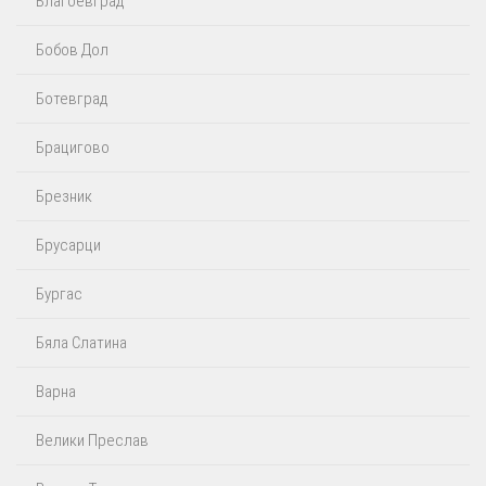
Благоевград
Бобов Дол
Ботевград
Брацигово
Брезник
Брусарци
Бургас
Бяла Слатина
Варна
Велики Преслав