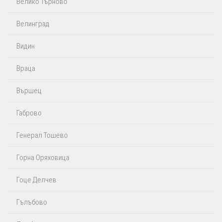
Велико Търново
Велинград
Видин
Враца
Вършец
Габрово
Генерал Тошево
Горна Оряховица
Гоце Делчев
Гълъбово