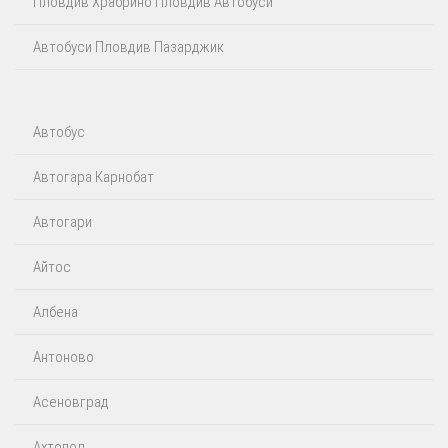
Пловдив Храбрино Пловдив Автобуси
Автобуси Пловдив Пазарджик
Автобус
Автогара Карнобат
Автогари
Айтос‎
Албена
Антоново
Асеновград
Ахтопол