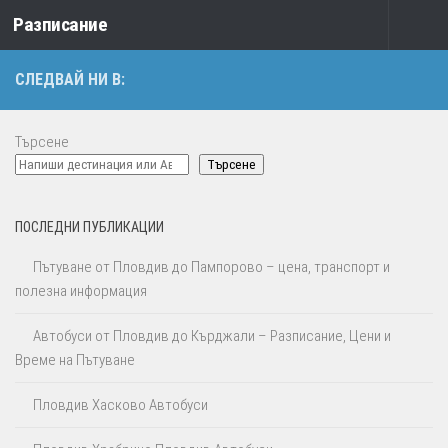
Разписание
Към съдържанието
СЛЕДВАЙ НИ В:
Търсене
Търсене
ПОСЛЕДНИ ПУБЛИКАЦИИ
Пътуване от Пловдив до Пампорово – цена, транспорт и
полезна информация
Автобуси от Пловдив до Кърджали – Разписание, Цени и
Време на Пътуване
Пловдив Хасково Автобуси