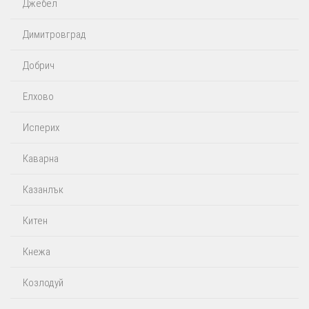
Джебел
Димитровград
Добрич
Елхово
Исперих
Каварна
Казанлък
Китен
Кнежа
Козлодуй