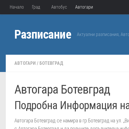
Начало
Град
Автобус
Автогари
Към съдържанието
Разписание
Актуални разписания, Авт
АВТОГАРИ
/
БОТЕВГРАД
Автогара Ботевград
Подробна Информация на
Автогара Ботевград се намира в гр.Ботевград на ул. „
с Автогара Ботевград и да получите допълнителна ин