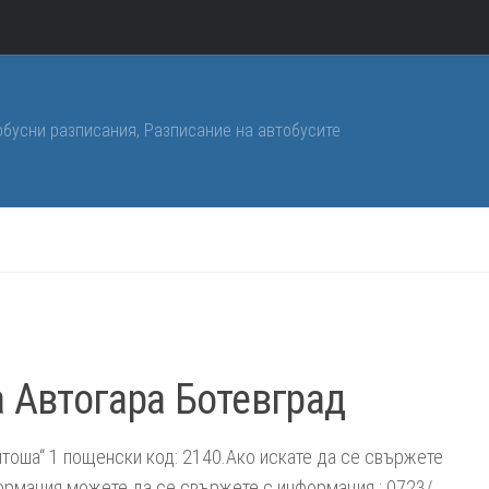
обусни разписания, Разписание на автобусите
 Автогара Ботевград
Витоша“ 1 пощенски код: 2140.Ако искате да се свържете
формация можете да се свържете с информация : 0723/