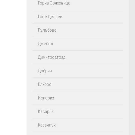
Горна Оряховица
Гоце Делчев
Гълъбово
Джебел
Димитровград
Добрич
Елхово
Исперих
Каварна
Казанлък