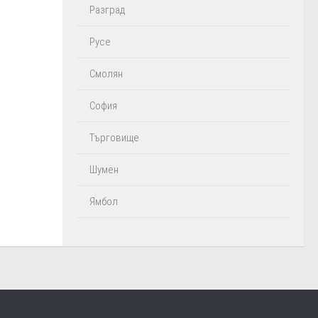
Разград
Русе
Смолян
София
Търговище
Шумен
Ямбол