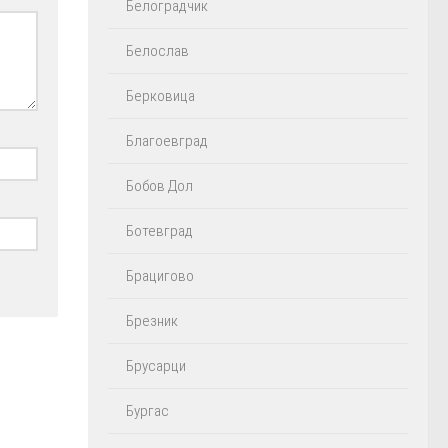
Белоградчик
Белослав
Берковица
Благоевград
Бобов Дол
Ботевград
Брацигово
Брезник
Брусарци
Бургас