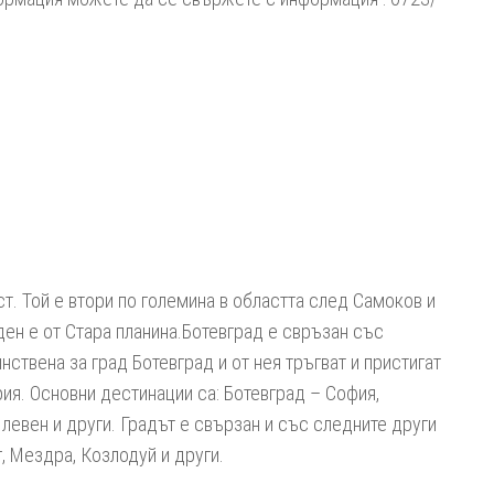
т. Той е втори по големина в областта след Самоков и
ен е от Стара планина.Ботевград е свръзан със
нствена за град Ботевград и от нея тръгват и пристигат
ия. Основни дестинации са: Ботевград – София,
левен и други. Градът е свързан и със следните други
, Мездра, Козлодуй и други.