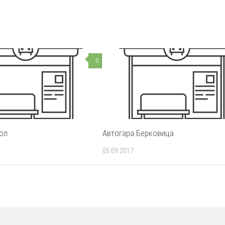
0
ол
Автогара Берковица
05.09.2017