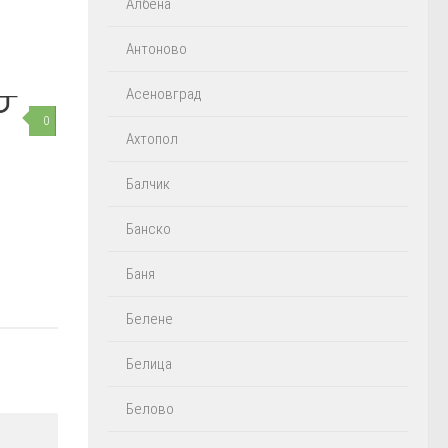
Албена
Антоново
Асеновград
0
Ахтопол
Балчик
Банско
Баня
Белене
Белица
Белово