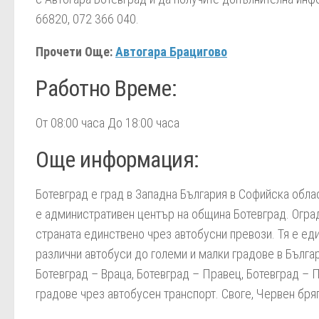
66820, 072 366 040.
Прочети Още:
Автогара Брацигово
Работно Време:
От 08:00 часа До 18:00 часа
Още информация:
Ботевград е град в Западна България в Софийска облас
е административен център на община Ботевград. Оград
страната единствено чрез автобусни превози. Тя е еди
различни автобуси до големи и малки градове в Българ
Ботевград – Враца, Ботевград – Правец, Ботевград – П
градове чрез автобусен транспорт. Своге, Червен бряг