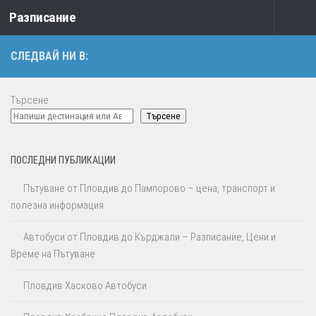
Разписание
Към съдържанието
СЛЕДВАЙ НИ В:
Търсене
Търсене
ПОСЛЕДНИ ПУБЛИКАЦИИ
Пътуване от Пловдив до Пампорово – цена, транспорт и
полезна информация
Автобуси от Пловдив до Кърджали – Разписание, Цени и
Време на Пътуване
Пловдив Хасково Автобуси