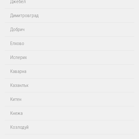
Джебел
Димитровград
Добрич
Елхово
Исперих
Каварна
Казанлък
Китен
Кнежа
Козлодуй