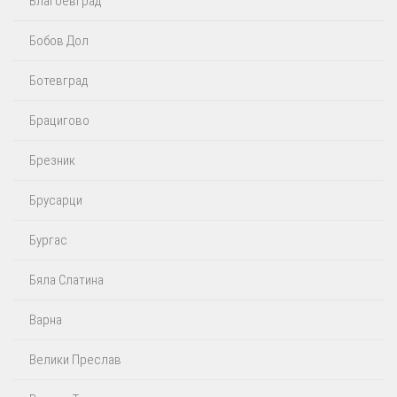
Благоевград
Бобов Дол
Ботевград
Брацигово
Брезник
Брусарци
Бургас
Бяла Слатина
Варна
Велики Преслав