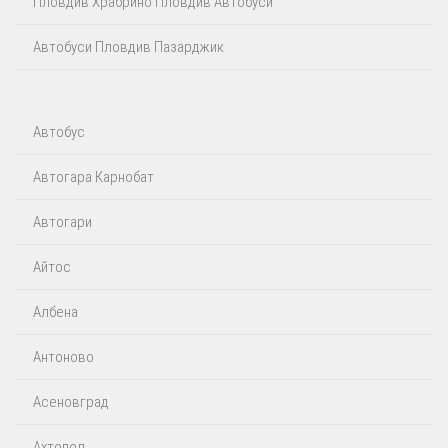
Пловдив Храбрино Пловдив Автобуси
Автобуси Пловдив Пазарджик
Автобус
Автогара Карнобат
Автогари
Айтос‎
Албена
Антоново
Асеновград
Ахтопол