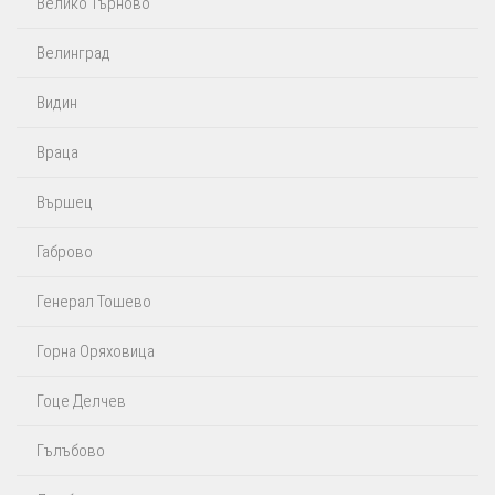
Велико Търново
Велинград
Видин
Враца
Вършец
Габрово
Генерал Тошево
Горна Оряховица
Гоце Делчев
Гълъбово