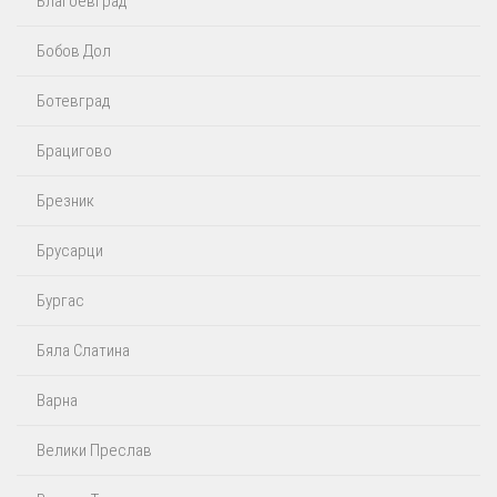
Благоевград
Бобов Дол
Ботевград
Брацигово
Брезник
Брусарци
Бургас
Бяла Слатина
Варна
Велики Преслав