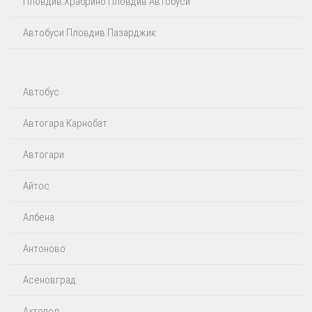
Пловдив Храбрино Пловдив Автобуси
Автобуси Пловдив Пазарджик
Автобус
Автогара Карнобат
Автогари
Айтос‎
Албена
Антоново
Асеновград
Ахтопол