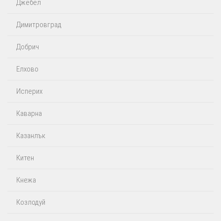
Джебел
Димитровград
Добрич
Елхово
Исперих
Каварна
Казанлък
Китен
Кнежа
Козлодуй