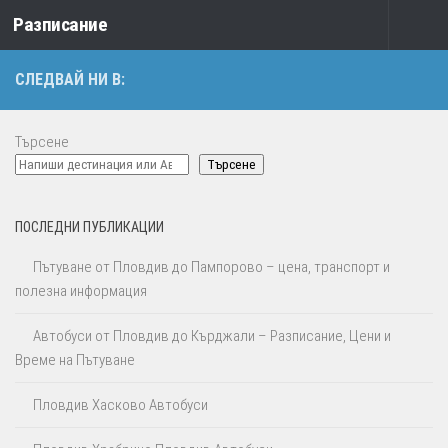
Разписание
Към съдържанието
СЛЕДВАЙ НИ В:
Търсене
Търсене
ПОСЛЕДНИ ПУБЛИКАЦИИ
Пътуване от Пловдив до Пампорово – цена, транспорт и
полезна информация
Автобуси от Пловдив до Кърджали – Разписание, Цени и
Време на Пътуване
Пловдив Хасково Автобуси