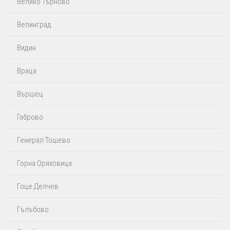
Велико Търново
Велинград
Видин
Враца
Вършец
Габрово
Генерал Тошево
Горна Оряховица
Гоце Делчев
Гълъбово