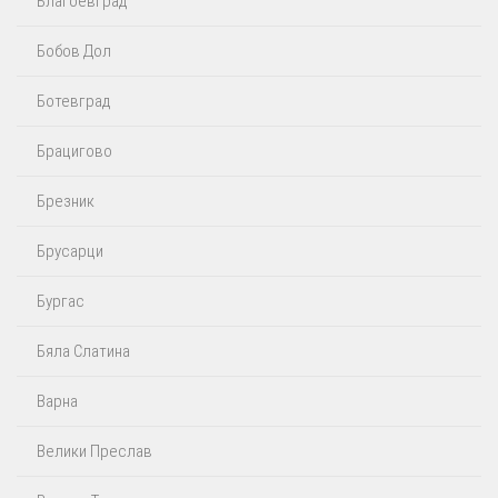
Благоевград
Бобов Дол
Ботевград
Брацигово
Брезник
Брусарци
Бургас
Бяла Слатина
Варна
Велики Преслав