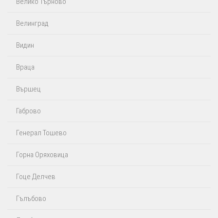
Велико Търново
Велинград
Видин
Враца
Вършец
Габрово
Генерал Тошево
Горна Оряховица
Гоце Делчев
Гълъбово