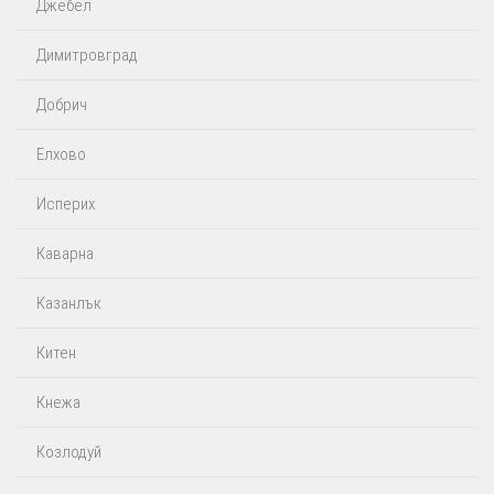
Джебел
Димитровград
Добрич
Елхово
Исперих
Каварна
Казанлък
Китен
Кнежа
Козлодуй