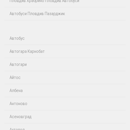
Пловдив Храбрино Пловдив Автобуси
Автобуси Пловдив Пазарджик
Автобус
Автогара Карнобат
Автогари
Айтос‎
Албена
Антоново
Асеновград
Ахтопол