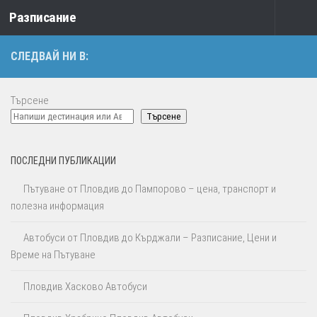
Разписание
Към съдържанието
СЛЕДВАЙ НИ В:
Търсене
Търсене
ПОСЛЕДНИ ПУБЛИКАЦИИ
Пътуване от Пловдив до Пампорово – цена, транспорт и
полезна информация
Автобуси от Пловдив до Кърджали – Разписание, Цени и
Време на Пътуване
Пловдив Хасково Автобуси