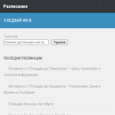
Разписание
Към съдържанието
СЛЕДВАЙ НИ В:
Търсене
Търсене
ПОСЛЕДНИ ПУБЛИКАЦИИ
Пътуване от Пловдив до Пампорово – цена, транспорт и
полезна информация
Автобуси от Пловдив до Кърджали – Разписание, Цени и
Време на Пътуване
Пловдив Хасково Автобуси