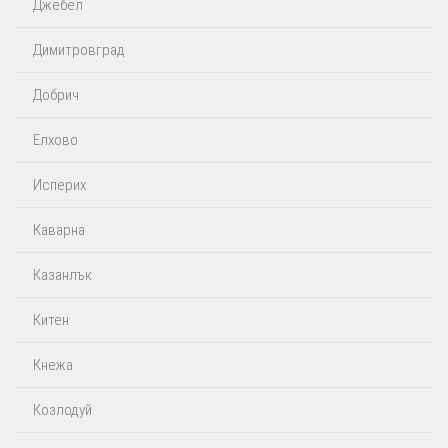
Джебел
Димитровград
Добрич
Елхово
Исперих
Каварна
Казанлък
Китен
Кнежа
Козлодуй