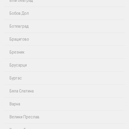
Благоевград
Бобов Дол
Ботевград
Брацигово
Брезник
Брусарци
Бургас
Бяла Слатина
Варна
Велики Преслав