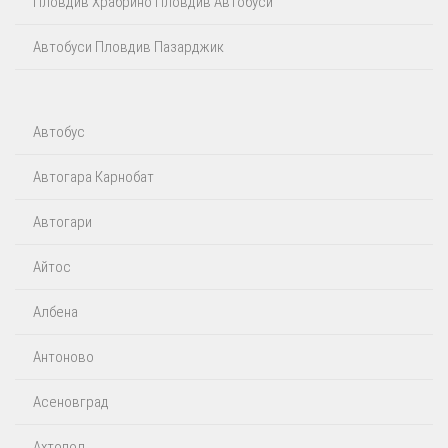
Пловдив Храбрино Пловдив Автобуси
Автобуси Пловдив Пазарджик
Автобус
Автогара Карнобат
Автогари
Айтос‎
Албена
Антоново
Асеновград
Ахтопол