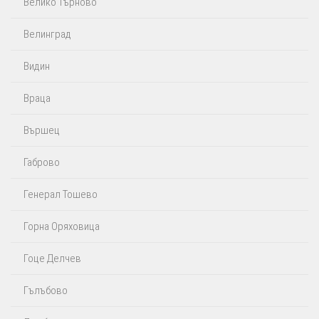
Велико Търново
Велинград
Видин
Враца
Вършец
Габрово
Генерал Тошево
Горна Оряховица
Гоце Делчев
Гълъбово