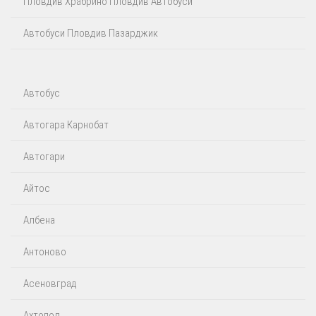
Пловдив Храбрино Пловдив Автобуси
Автобуси Пловдив Пазарджик
Автобус
Автогара Карнобат
Автогари
Айтос‎
Албена
Антоново
Асеновград
Ахтопол