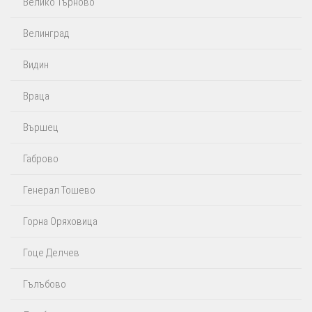
Велико Търново
Велинград
Видин
Враца
Вършец
Габрово
Генерал Тошево
Горна Оряховица
Гоце Делчев
Гълъбово