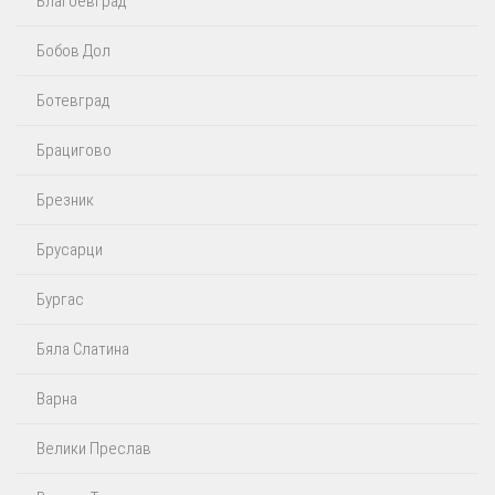
Благоевград
Бобов Дол
Ботевград
Брацигово
Брезник
Брусарци
Бургас
Бяла Слатина
Варна
Велики Преслав