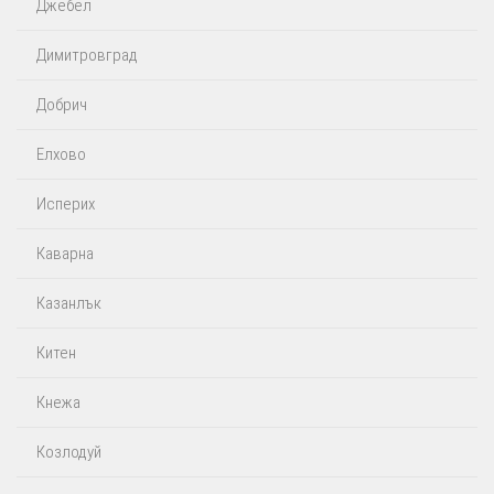
Джебел
Димитровград
Добрич
Елхово
Исперих
Каварна
Казанлък
Китен
Кнежа
Козлодуй