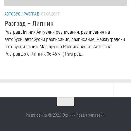
АВТОБУС
/
РАЗГРАД
07.06.2017
Разград – Липник
Разград Липник Aктуални разписания, разписания на
автобуси, автобусни разписания, разписание, междуградски
автобусни линии. Маршрутно Разписание от Автогара
Разград до с. Липник 06:45 ч. ( Разград...
Разписание © 2026. Всички права запазени.