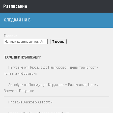
Разписание
Към съдържанието
СЛЕДВАЙ НИ В:
Търсене
Търсене
ПОСЛЕДНИ ПУБЛИКАЦИИ
Пътуване от Пловдив до Пампорово – цена, транспорт и
полезна информация
Автобуси от Пловдив до Кърджали – Разписание, Цени и
Време на Пътуване
Пловдив Хасково Автобуси