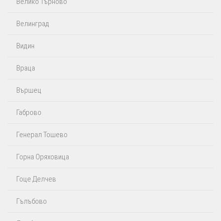
Велико Търново
Велинград
Видин
Враца
Вършец
Габрово
Генерал Тошево
Горна Оряховица
Гоце Делчев
Гълъбово