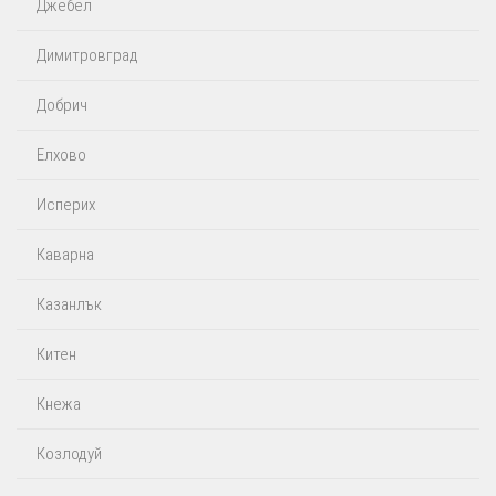
Джебел
Димитровград
Добрич
Елхово
Исперих
Каварна
Казанлък
Китен
Кнежа
Козлодуй