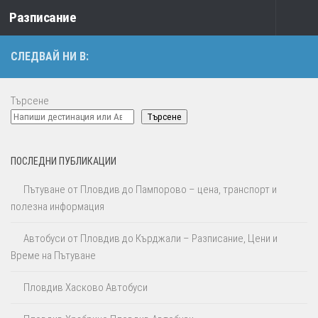
Разписание
Към съдържанието
СЛЕДВАЙ НИ В:
Търсене
Търсене
ПОСЛЕДНИ ПУБЛИКАЦИИ
Пътуване от Пловдив до Пампорово – цена, транспорт и
полезна информация
Автобуси от Пловдив до Кърджали – Разписание, Цени и
Време на Пътуване
Пловдив Хасково Автобуси