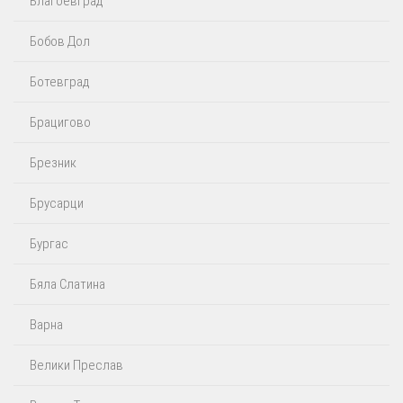
Благоевград
Бобов Дол
Ботевград
Брацигово
Брезник
Брусарци
Бургас
Бяла Слатина
Варна
Велики Преслав