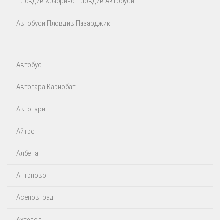
Пловдив Храбрино Пловдив Автобуси
Автобуси Пловдив Пазарджик
Автобус
Автогара Карнобат
Автогари
Айтос‎
Албена
Антоново
Асеновград
Ахтопол