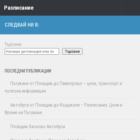
Разписание
Към съдържанието
СЛЕДВАЙ НИ В:
Търсене
Търсене
ПОСЛЕДНИ ПУБЛИКАЦИИ
Пътуване от Пловдив до Пампорово – цена, транспорт и
полезна информация
Автобуси от Пловдив до Кърджали – Разписание, Цени и
Време на Пътуване
Пловдив Хасково Автобуси