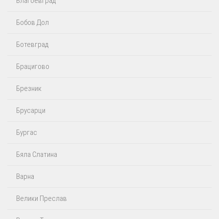
Благоевград
Бобов Дол
Ботевград
Брацигово
Брезник
Брусарци
Бургас
Бяла Слатина
Варна
Велики Преслав