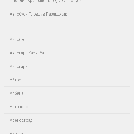
Пловдив Храбрино Пловдив Автобуси
Автобуси Пловдив Пазарджик
Автобус
Автогара Карнобат
Автогари
Айтос‎
Албена
Антоново
Асеновград
Ахтопол