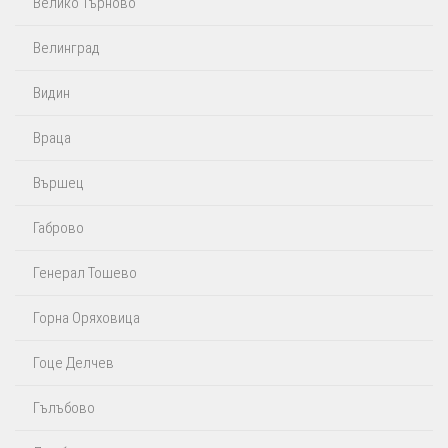
Велико Търново
Велинград
Видин
Враца
Вършец
Габрово
Генерал Тошево
Горна Оряховица
Гоце Делчев
Гълъбово