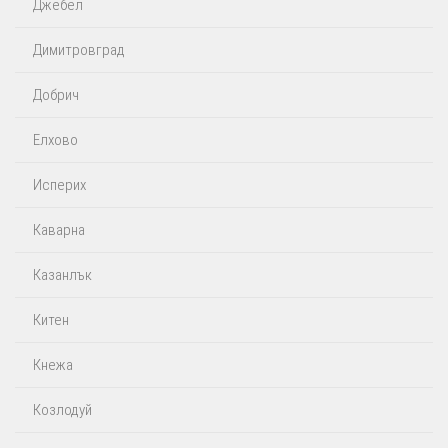
Джебел
Димитровград
Добрич
Елхово
Исперих
Каварна
Казанлък
Китен
Кнежа
Козлодуй