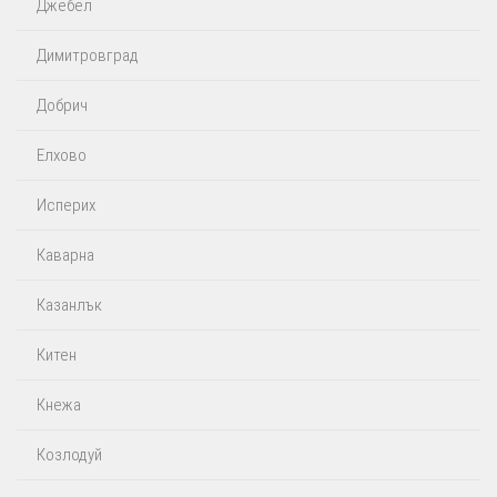
Джебел
Димитровград
Добрич
Елхово
Исперих
Каварна
Казанлък
Китен
Кнежа
Козлодуй