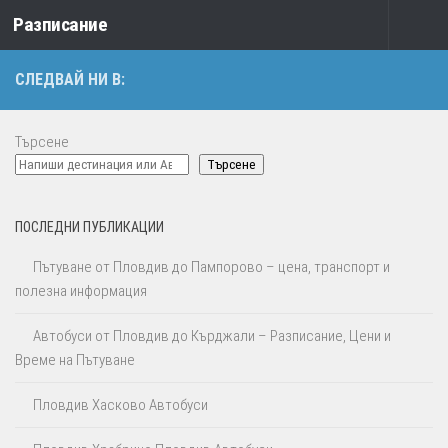
Разписание
Към съдържанието
СЛЕДВАЙ НИ В:
Търсене
Търсене
ПОСЛЕДНИ ПУБЛИКАЦИИ
Пътуване от Пловдив до Пампорово – цена, транспорт и
полезна информация
Автобуси от Пловдив до Кърджали – Разписание, Цени и
Време на Пътуване
Пловдив Хасково Автобуси