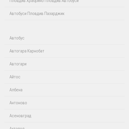
Пловдив Храбрино Пловдив Автобуси
Автобуси Пловдив Пазарджик
Автобус
Автогара Карнобат
Автогари
Айтос‎
Албена
Антоново
Асеновград
Ахтопол