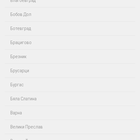
Благоевград
Бобов Дол
Ботевград
Брацигово
Брезник
Брусарци
Бургас
Бяла Слатина
Варна
Велики Преслав