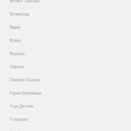
Велико Търново
Велинград
Видин
Враца
Вършец
Габрово
Генерал Тошево
Горна Оряховица
Гоце Делчев
Гълъбово