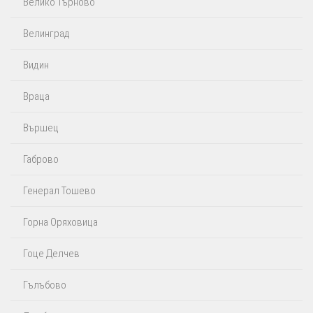
Велико Търново
Велинград
Видин
Враца
Вършец
Габрово
Генерал Тошево
Горна Оряховица
Гоце Делчев
Гълъбово