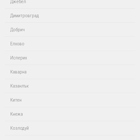
Джебел
Димитровград
Добрич
Елхово
Исперих
Каварна
Казанлък
Китен
Кнежа
Козлодуй