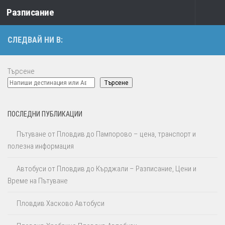
Разписание
Към съдържанието
СЛЕДВАЙ НИ В:
Търсене
Търсене
ПОСЛЕДНИ ПУБЛИКАЦИИ
Пътуване от Пловдив до Пампорово – цена, транспорт и
полезна информация
Автобуси от Пловдив до Кърджали – Разписание, Цени и
Време на Пътуване
Пловдив Хасково Автобуси