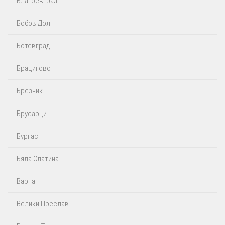
Благоевград
Бобов Дол
Ботевград
Брацигово
Брезник
Брусарци
Бургас
Бяла Слатина
Варна
Велики Преслав