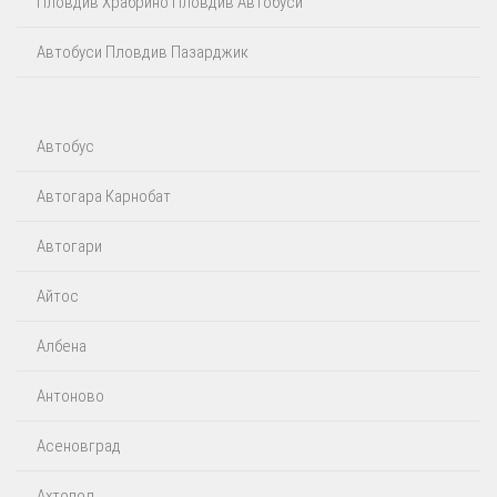
Пловдив Храбрино Пловдив Автобуси
Автобуси Пловдив Пазарджик
Автобус
Автогара Карнобат
Автогари
Айтос‎
Албена
Антоново
Асеновград
Ахтопол