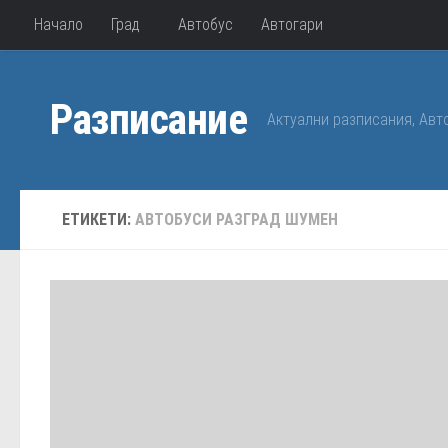
Начало
Град
Автобус
Автогари
Към съдържанието
Разписание
Актуални разписания, Авт
ЕТИКЕТИ:
АВТОБУСИ РАЗГРАД ШУМЕН