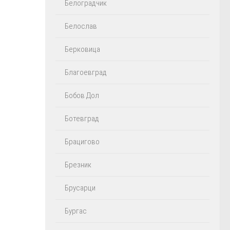
Белоградчик
Белослав
Берковица
Благоевград
Бобов Дол
Ботевград
Брацигово
Брезник
Брусарци
Бургас