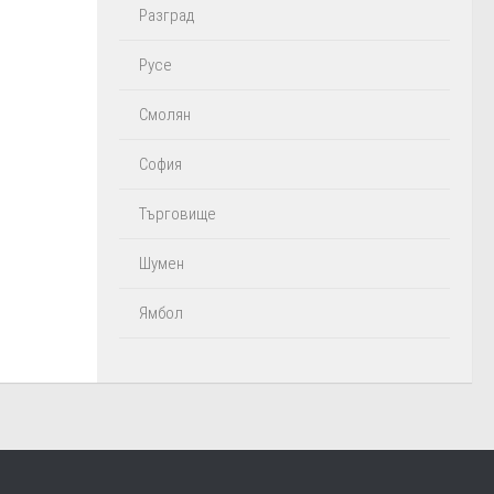
Разград
Русе
Смолян
София
Търговище
Шумен
Ямбол