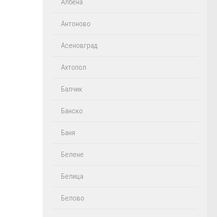
Албена
Антоново
Асеновград
Ахтопол
Балчик
Банско
Баня
Белене
Белица
Белово