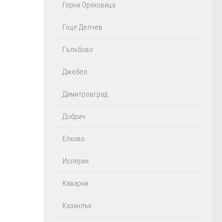
Горна Оряховица
Гоце Делчев
Гълъбово
Джебел
Димитровград
Добрич
Елхово
Исперих
Каварна
Казанлък