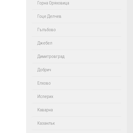
Горна Оряховица
Гоце Делчев
Гълъбово
Джебел
Димитровград
Добрич
Елхово
Исперих
Каварна
Казанлък