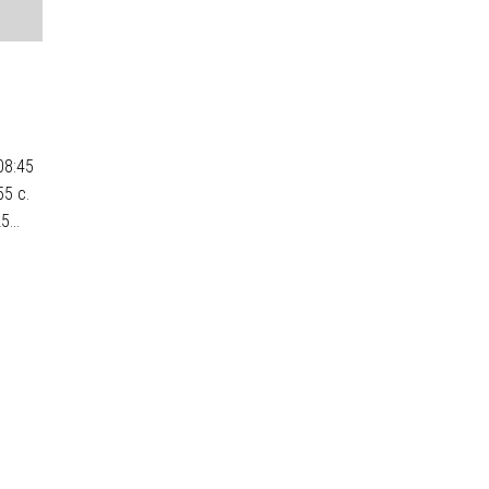
08:45
5 с.
...