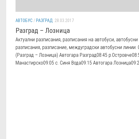
АВТОБУС
/
РАЗГРАД
28.03.2017
Разград – Лозница
Aктуални разписания, разписания на автобуси, автобусни
разписания, разписание, междуградски автобусни линии. 
(Разград – Лозница) Автогара Разград08:45 р.Островче08:5
Манастирско09:05 с. Синя Вода09:15 Автогара Лозница09:25