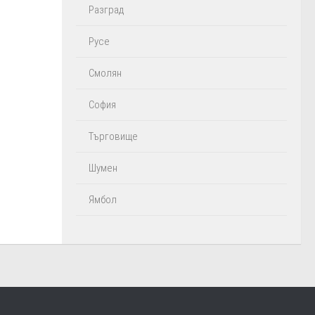
Разград
Русе
Смолян
София
Търговище
Шумен
Ямбол