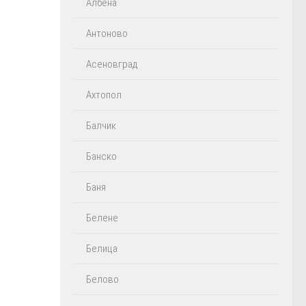
Албена
Антоново
Асеновград
Ахтопол
Балчик
Банско
Баня
Белене
Белица
Белово