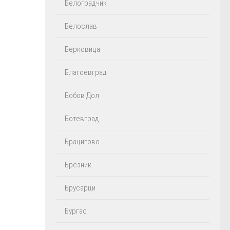
Белоградчик
Белослав
Берковица
Благоевград
Бобов Дол
Ботевград
Брацигово
Брезник
Брусарци
Бургас