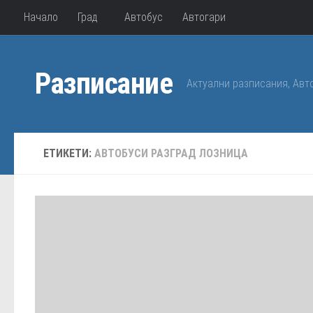
Начало
Град
Автобус
Автогари
Към съдържанието
Разписание
Актуални разписания, Авт
ЕТИКЕТИ:
АВТОБУСИ РАЗГРАД ЛОЗНИЦА