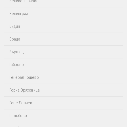
Велико Търново
Велинград
Видин
Враца
Вършец
Габрово
Генерал Тошево
Горна Оряховица
Гоце Делчев
Гълъбово