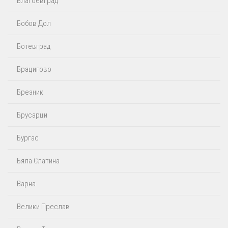
Благоевград
Бобов Дол
Ботевград
Брацигово
Брезник
Брусарци
Бургас
Бяла Слатина
Варна
Велики Преслав