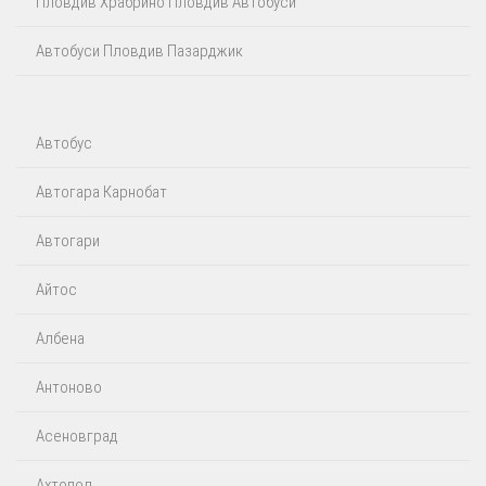
Пловдив Храбрино Пловдив Автобуси
Автобуси Пловдив Пазарджик
Автобус
Автогара Карнобат
Автогари
Айтос‎
Албена
Антоново
Асеновград
Ахтопол