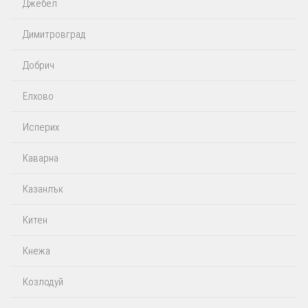
Джебел
Димитровград
Добрич
Елхово
Исперих
Каварна
Казанлък
Китен
Кнежа
Козлодуй