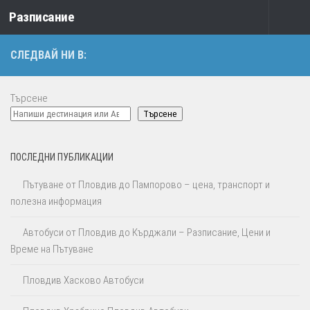
Разписание
Към съдържанието
СЛЕДВАЙ НИ В:
Търсене
Търсене
ПОСЛЕДНИ ПУБЛИКАЦИИ
Пътуване от Пловдив до Пампорово – цена, транспорт и
полезна информация
Автобуси от Пловдив до Кърджали – Разписание, Цени и
Време на Пътуване
Пловдив Хасково Автобуси