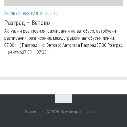
АВТОБУС
/
РАЗГРАД
01.05.2017
Разград – Ветово
Aктуални разписания, разписания на автобуси, автобусни
разписания, разписание, междуградски автобусни линии.
07:30 ч. ( Разград – с. Ветово) Автогара Разград07:30 Разград
– център07:32 – 07:33...
Разписание © 2026. Всички права запазени.